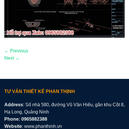
←
Previous
Next
→
TƯ VẤN THIẾT KẾ PHAN THỊNH
Address
: Số nhà 580, đường Vũ Văn Hiếu, gần khu Cột 8,
Hạ Long, Quảng Ninh
Phone: 0965882388
Website
: www.phanthinh.vn