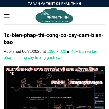
Skip
TƯ VẤN VÀ THIẾT KẾ PHAN THỊNH
to
content
1c-bien-phap-thi-cong-co-cay-cam-bien-
bao
Published
06/21/2025
at
1090 × 822
in
40+ Bản vẽ biện
pháp thi công xây tường gạch cad