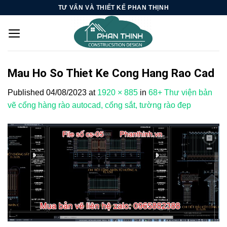
Skip
TƯ VẤN VÀ THIẾT KẾ PHAN THỊNH
to
content
Mau Ho So Thiet Ke Cong Hang Rao Cad
Published
04/08/2023
at
1920 × 885
in
68+ Thư viện bản
vẽ cổng hàng rào autocad, cổng sắt, tường rào đẹp