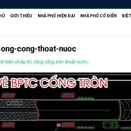
HỦ
GIỚI THIỆU
NHÀ PHỐ HIỆN ĐẠI
NHÀ PHỐ CỔ ĐIỂN
BIỆ
-ong-cong-thoat-nuoc
ẽ biện pháp thi công cống tròn thoát nước.