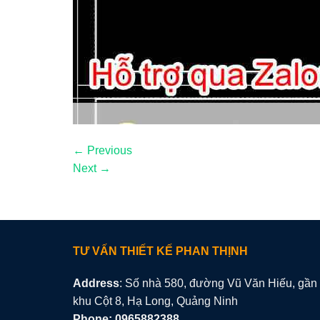
←
Previous
Next
→
TƯ VẤN THIẾT KẾ PHAN THỊNH
Address
: Số nhà 580, đường Vũ Văn Hiếu, gần
khu Cột 8, Hạ Long, Quảng Ninh
Phone: 0965882388