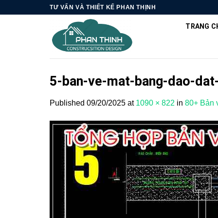
Skip
TƯ VẤN VÀ THIẾT KẾ PHAN THỊNH
to
TRANG C
content
5-ban-ve-mat-bang-dao-dat
Published
09/20/2025
at
1090 × 822
in
80+ Bản v