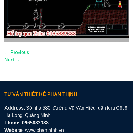
←
Previous
Next
→
TƯ VẤN THIẾT KẾ PHAN THỊNH
Address
: Số nhà 580, đường Vũ Văn Hiếu, gần khu Cột 8,
Hạ Long, Quảng Ninh
Phone: 0965882388
Website
: www.phanthinh.vn