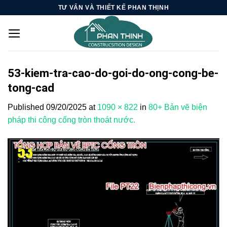
Skip
TƯ VẤN VÀ THIẾT KẾ PHAN THỊNH
to
content
53-kiem-tra-cao-do-goi-do-ong-cong-be-
tong-cad
Published
09/20/2025
at
1090 × 822
in
80+ Bản vẽ biện
pháp thi công cống tròn thoát nước.