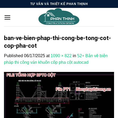
Skip
TƯ VẤN VÀ THIẾT KẾ PHAN THỊNH
to
content
ban-ve-bien-phap-thi-cong-be-tong-cot-
cop-pha-cot
Published
06/17/2025
at
1090 × 822
in
52+ Bản vẽ biện
pháp thi công ván khuôn cốp pha cột autocad