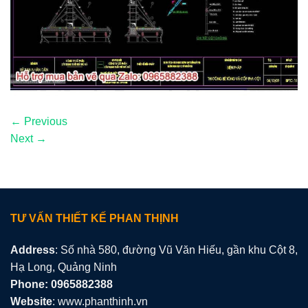
←
Previous
Next
→
TƯ VẤN THIẾT KẾ PHAN THỊNH
Address
: Số nhà 580, đường Vũ Văn Hiếu, gần khu Cột 8,
Hạ Long, Quảng Ninh
Phone: 0965882388
Website
: www.phanthinh.vn