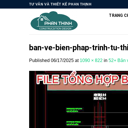
Skip
TƯ VẤN VÀ THIẾT KẾ PHAN THỊNH
to
TRANG C
content
ban-ve-bien-phap-trinh-tu-t
Published
06/17/2025
at
1090 × 822
in
52+ Bản v