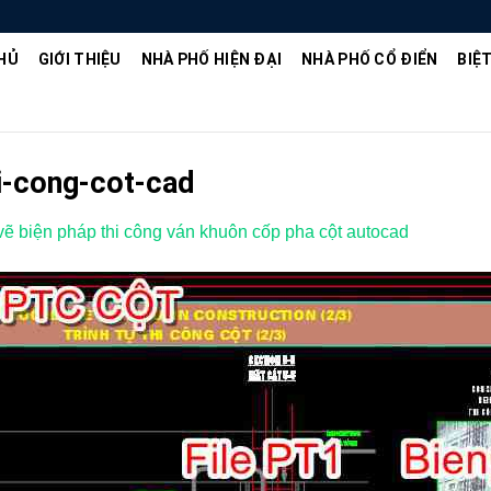
HỦ
GIỚI THIỆU
NHÀ PHỐ HIỆN ĐẠI
NHÀ PHỐ CỔ ĐIỂN
BIỆ
hi-cong-cot-cad
ẽ biện pháp thi công ván khuôn cốp pha cột autocad