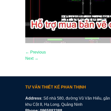
←
Previous
Next
→
TƯ VẤN THIẾT KẾ PHAN THỊNH
Address
: Số nhà 580, đường Vũ Văn Hiếu, gần
khu Cột 8, Hạ Long, Quảng Ninh
Phone: 0965882388