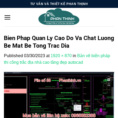
Skip
TƯ VẤN VÀ THIẾT KẾ PHAN THỊNH
to
content
Bien Phap Quan Ly Cao Do Va Chat Luong
Be Mat Be Tong Trac Dia
Published
03/30/2023
at
1920 × 870
in
Bản vẽ biện pháp
thi công trắc địa nhà cao tầng đẹp autocad