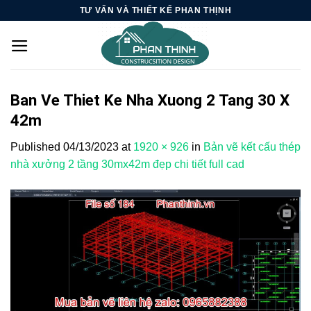
Skip
TƯ VẤN VÀ THIẾT KẾ PHAN THỊNH
to
content
Ban Ve Thiet Ke Nha Xuong 2 Tang 30 X
42m
Published
04/13/2023
at
1920 × 926
in
Bản vẽ kết cấu thép
nhà xưởng 2 tầng 30mx42m đẹp chi tiết full cad