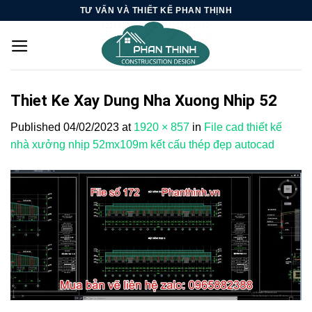
Skip
TƯ VẤN VÀ THIẾT KẾ PHAN THỊNH
to
content
Thiet Ke Xay Dung Nha Xuong Nhip 52
Published
04/02/2023
at
1920 × 857
in
File cad thiết kế
nhà xưởng nhịp 52mx109m kết cấu thép đẹp autocad