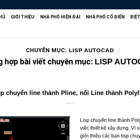
HỦ
GIỚI THIỆU
NHÀ PHỐ HIỆN ĐẠI
NHÀ PHỐ CỔ ĐIỂN
BIỆ
CHUYÊN MỤC:
LISP AUTOCAD
 hợp bài viết chuyên mục:
LISP AUT
sp chuyển line thành Pline, nối Line thành Polyl
Lisp chuyển line thành Polyl
việc thiết kế xây dựng. Vì 
giới thiệu các bạn lisp chu