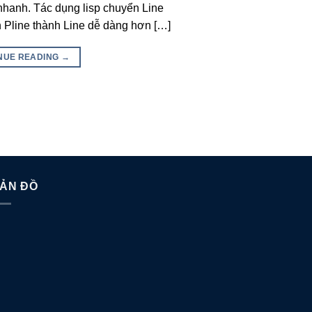
) nhanh. Tác dụng lisp chuyển Line
n Pline thành Line dễ dàng hơn […]
NUE READING
→
ẢN ĐỒ