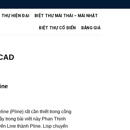
T THỰ HIỆN ĐẠI
BIỆT THỰ MÁI THÁI – MÁI NHẬT
BIỆT THỰ CỔ ĐIỂN
BẢNG GIÁ
OCAD
ine
ine (Pline) rất cần thiết trong công
vậy trong bài viết này Phan Thịnh
yển Line thành Pline. Lisp chuyển