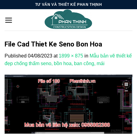
Skip
TƯ VẤN VÀ THIẾT KẾ PHAN THỊNH
to
content
File Cad Thiet Ke Seno Bon Hoa
Published
04/08/2023
at
1899 × 875
in
Mẫu bản vẽ thiết kế
đẹp chống thấm seno, bồn hoa, ban công, mái