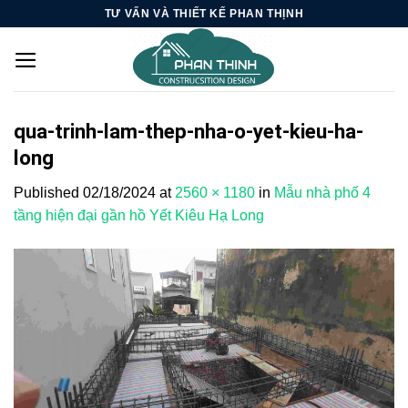
Skip
TƯ VẤN VÀ THIẾT KẾ PHAN THỊNH
to
content
qua-trinh-lam-thep-nha-o-yet-kieu-ha-
long
Published
02/18/2024
at
2560 × 1180
in
Mẫu nhà phố 4
tầng hiện đại gần hồ Yết Kiêu Hạ Long