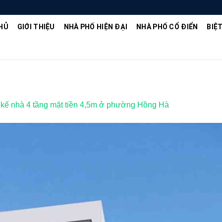
HỦ
GIỚI THIỆU
NHÀ PHỐ HIỆN ĐẠI
NHÀ PHỐ CỔ ĐIỂN
BIỆ
t kế nhà 4 tầng mặt tiền 4,5m ở phường Hồng Hà