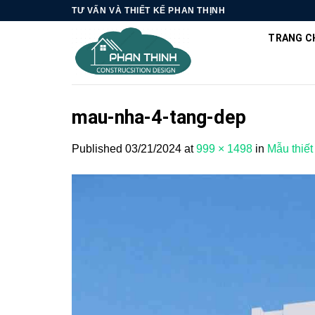
Skip
TƯ VẤN VÀ THIẾT KẾ PHAN THỊNH
to
TRANG C
content
mau-nha-4-tang-dep
Published
03/21/2024
at
999 × 1498
in
Mẫu thiế