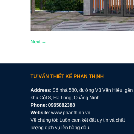
Next
→
TƯ VẤN THIẾT KẾ PHAN THỊNH
Address
: Số nhà 580, đường Vũ Văn Hiếu, gần
khu Cột 8, Hạ Long, Quảng Ninh
Phone: 0965882388
Website
: www.phanthinh.vn
Về chúng tôi: Luôn cam kết đặt uy tín và chất
lượng dịch vụ lên hàng đầu.