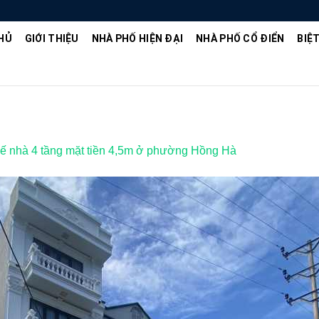
HỦ
GIỚI THIỆU
NHÀ PHỐ HIỆN ĐẠI
NHÀ PHỐ CỔ ĐIỂN
BIỆ
kế nhà 4 tầng mặt tiền 4,5m ở phường Hồng Hà