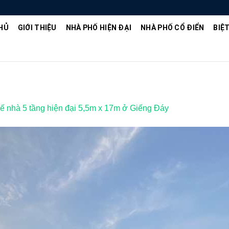
HỦ
GIỚI THIỆU
NHÀ PHỐ HIỆN ĐẠI
NHÀ PHỐ CỔ ĐIỂN
BIỆ
kế nhà 5 tầng hiện đại 5,5m x 17m ở Giếng Đáy