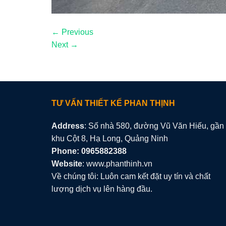
←
Previous
Next
→
TƯ VẤN THIẾT KẾ PHAN THỊNH
Address
: Số nhà 580, đường Vũ Văn Hiếu, gần
khu Cột 8, Hạ Long, Quảng Ninh
Phone: 0965882388
Website
: www.phanthinh.vn
Về chúng tôi: Luôn cam kết đặt uy tín và chất
lượng dịch vụ lên hàng đầu.