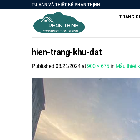
Skip
TƯ VẤN VÀ THIẾT KẾ PHAN THỊNH
to
TRANG C
content
hien-trang-khu-dat
Published
03/21/2024
at
900 × 675
in
Mẫu thiết 