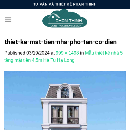
Skip
TƯ VẤN VÀ THIẾT KẾ PHAN THỊNH
to
content
thiet-ke-mat-tien-nha-pho-tan-co-dien
Published
03/19/2024
at
999 × 1498
in
Mẫu thiết kế nhà 5
tầng mặt tiền 4,5m Hà Tu Hạ Long