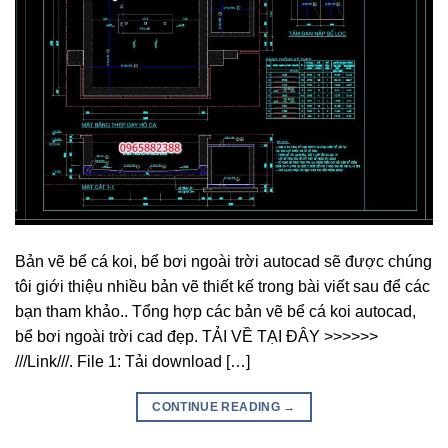
Bản vẽ bể cá koi, bể bơi ngoài trời autocad sẽ được chúng
tôi giới thiệu nhiều bản vẽ thiết kế trong bài viết sau để các
bạn tham khảo.. Tổng hợp các bản vẽ bể cá koi autocad,
bể bơi ngoài trời cad đẹp. TẢI VỀ TẠI ĐÂY >>>>>>
///Link///. File 1: Tải download […]
CONTINUE READING
→