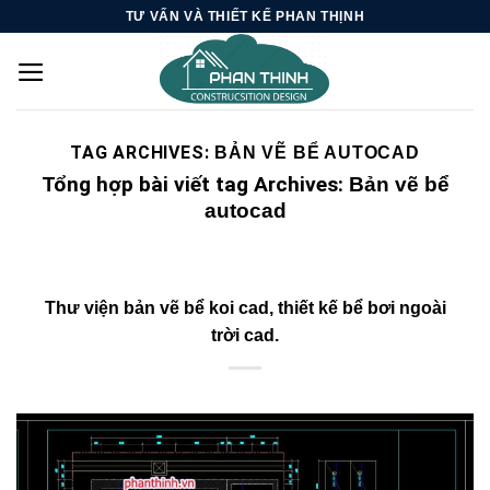
Skip
TƯ VẤN VÀ THIẾT KẾ PHAN THỊNH
to
content
TAG ARCHIVES:
BẢN VẼ BỂ AUTOCAD
Tổng hợp bài viết tag Archives:
Bản vẽ bể
autocad
Thư viện bản vẽ bể koi cad, thiết kế bể bơi ngoài
trời cad.