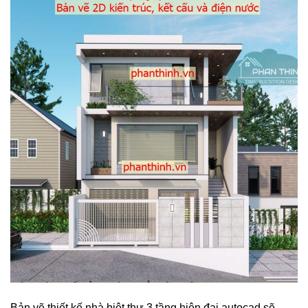
Bản vẽ thiết kế nhà biệt thự 3 tầng hiện đại autocad sẽ