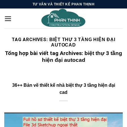
Skip
TƯ VẤN VÀ THIẾT KẾ PHAN THỊNH
to
content
TAG ARCHIVES:
BIỆT THỰ 3 TẦNG HIỆN ĐẠI
AUTOCAD
Tổng hợp bài viết tag Archives:
biệt thự 3 tầng
hiện đại autocad
36++ Bản vẽ thiết kế nhà biệt thự 3 tầng hiện đại
cad