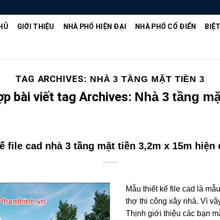
HỦ
GIỚI THIỆU
NHÀ PHỐ HIỆN ĐẠI
NHÀ PHỐ CỔ ĐIỂN
BIỆ
TAG ARCHIVES:
NHÀ 3 TẦNG MẶT TIỀN 3
p bài viết tag Archives:
Nhà 3 tầng mặt
ế file cad nhà 3 tầng mặt tiền 3,2m x 15m hiện
Mẫu thiết kế file cad là m
thợ thi công xây nhà. Vì vậ
Thịnh giới thiệu các bạn 