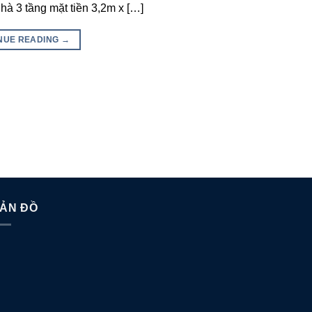
 nhà 3 tầng mặt tiền 3,2m x […]
NUE READING
→
ẢN ĐỒ