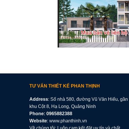
TƯ VẤN THIẾT KẾ PHAN THỊNH
Address
: Số nhà 580, đường Vũ Văn Hiếu, gần
khu Cột 8, Hạ Long, Quảng Ninh
Phone: 0965882388
Website
: www.phanthinh.vn
Về chúng tôi: Luôn cam kết đặt uy tín và chất