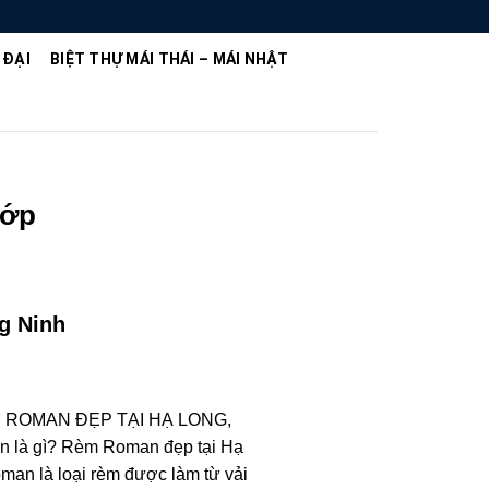
 ĐẠI
BIỆT THỰ MÁI THÁI – MÁI NHẬT
lớp
g Ninh
 ROMAN ĐẸP TẠI HẠ LONG,
là gì? Rèm Roman đẹp tại Hạ
an là loại rèm được làm từ vải