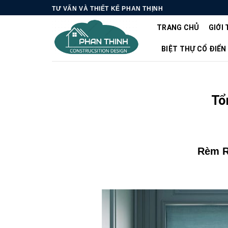
Skip
TƯ VẤN VÀ THIẾT KẾ PHAN THỊNH
to
TRANG CHỦ
GIỚI 
content
BIỆT THỰ CỔ ĐIỂN
Tổ
Rèm R