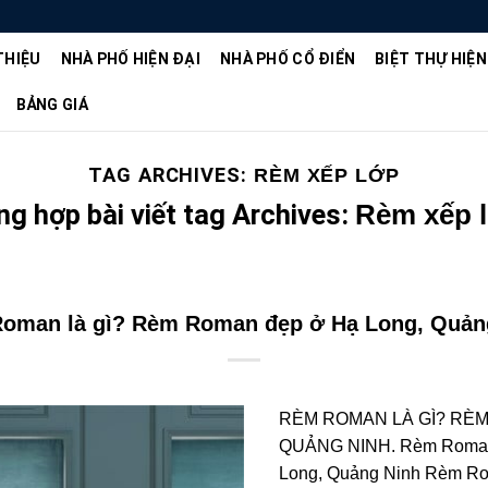
THIỆU
NHÀ PHỐ HIỆN ĐẠI
NHÀ PHỐ CỔ ĐIỂN
BIỆT THỰ HIỆN
BẢNG GIÁ
TAG ARCHIVES:
RÈM XẾP LỚP
ng hợp bài viết tag Archives:
Rèm xếp 
oman là gì? Rèm Roman đẹp ở Hạ Long, Quản
RÈM ROMAN LÀ GÌ? RÈM
QUẢNG NINH. Rèm Roman 
Long, Quảng Ninh Rèm Rom