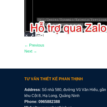
←
Previous
Next
→
TƯ VẤN THIẾT KẾ PHAN THỊNH
Address
: Số nhà 580, đường Vũ Văn Hiếu, gần
khu Cột 8, Hạ Long, Quảng Ninh
Phone: 0965882388