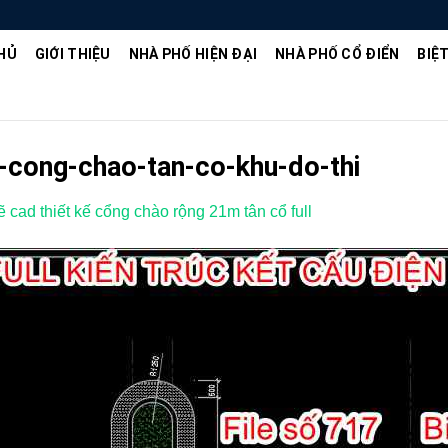
HỦ
GIỚI THIỆU
NHÀ PHỐ HIỆN ĐẠI
NHÀ PHỐ CỔ ĐIỂN
BIỆ
-cong-chao-tan-co-khu-do-thi
ẽ cad thiết kế cổng chào rộng 21m tân cổ full