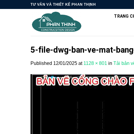
Skip
TƯ VẤN VÀ THIẾT KẾ PHAN THỊNH
to
TRANG C
content
5-file-dwg-ban-ve-mat-bang
Published
12/01/2025
at
1128 × 801
in
Tải bản v