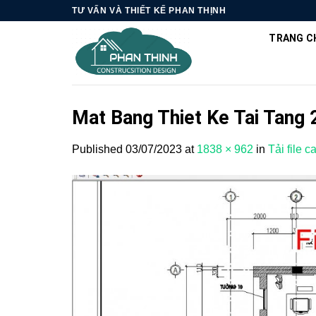
Skip
TƯ VẤN VÀ THIẾT KẾ PHAN THỊNH
to
TRANG C
content
Mat Bang Thiet Ke Tai Tang
Published
03/07/2023
at
1838 × 962
in
Tải file 