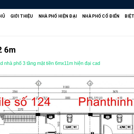
HỦ
GIỚI THIỆU
NHÀ PHỐ HIỆN ĐẠI
NHÀ PHỐ CỔ ĐIỂN
BIỆ
 2 6m
cad nhà phố 3 tầng mặt tiền 6mx11m hiện đại cad