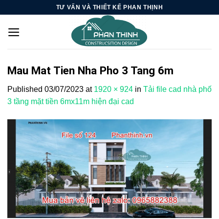
Skip
TƯ VẤN VÀ THIẾT KẾ PHAN THỊNH
to
content
Mau Mat Tien Nha Pho 3 Tang 6m
Published
03/07/2023
at
1920 × 924
in
Tải file cad nhà phố
3 tầng mặt tiền 6mx11m hiện đại cad