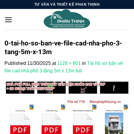
Skip
TƯ VẤN VÀ THIẾT KẾ PHAN THỊNH
to
content
0-tai-ho-so-ban-ve-file-cad-nha-pho-3-
tang-5m-x-13m
Published
11/30/2025
at
1128 × 801
in
Tải hồ sơ bản vẽ
file cad nhà phố 3 tầng 5m x 13m full