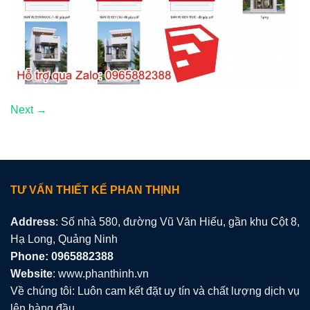
Next
→
TƯ VẤN THIẾT KẾ PHAN THỊNH
Address
: Số nhà 580, đường Vũ Văn Hiếu, gần khu Cột 8,
Hạ Long, Quảng Ninh
Phone: 0965882388
Website
: www.phanthinh.vn
Về chúng tôi: Luôn cam kết đặt uy tín và chất lượng dịch vụ
lên hàng đầu.