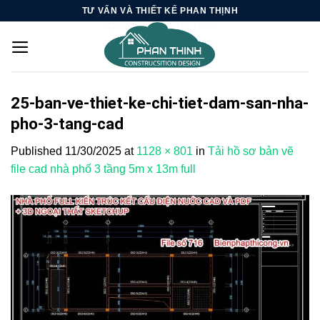
Skip
TƯ VẤN VÀ THIẾT KẾ PHAN THỊNH
to
content
25-ban-ve-thiet-ke-chi-tiet-dam-san-nha-
pho-3-tang-cad
Published
11/30/2025
at
1128 × 801
in
Tải hồ sơ bản vẽ
file cad nhà phố 3 tầng 5m x 13m full