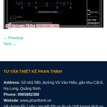
←
Previous
Next
→
TƯ VẤN THIẾT KẾ PHAN THỊNH
Address
: Số nhà 580, đường Vũ Văn Hiếu, gần khu Cột 8,
Hạ Long, Quảng Ninh
Phone: 0965882388
Website
: www.phanthinh.vn
Về chúng tôi: Luôn cam kết đặt uy tín và chất lượng dịch vụ