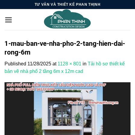
Skip
TƯ VẤN VÀ THIẾT KẾ PHAN THỊNH
to
content
1-mau-ban-ve-nha-pho-2-tang-hien-dai-
rong-6m
Published
11/28/2025
at
1128 × 801
in
Tải hồ sơ thiết kế
bản vẽ nhà phố 2 tầng 6m x 12m cad