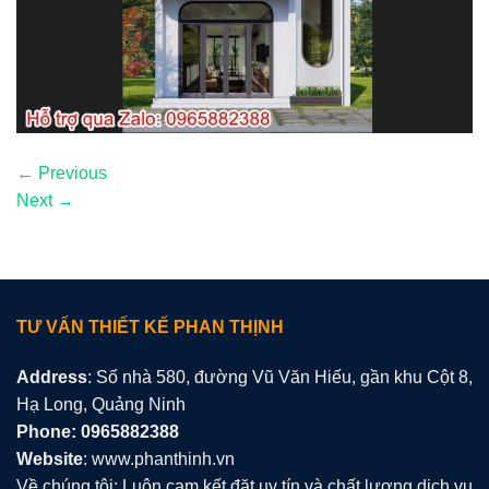
←
Previous
Next
→
TƯ VẤN THIẾT KẾ PHAN THỊNH
Address
: Số nhà 580, đường Vũ Văn Hiếu, gần khu Cột 8,
Hạ Long, Quảng Ninh
Phone: 0965882388
Website
: www.phanthinh.vn
Về chúng tôi: Luôn cam kết đặt uy tín và chất lượng dịch vụ