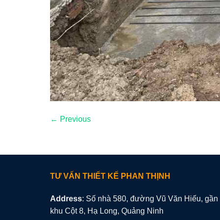
←
Previous
TƯ VẤN THIẾT KẾ PHAN THỊNH
Address
: Số nhà 580, đường Vũ Văn Hiếu, gần
khu Cột 8, Hạ Long, Quảng Ninh