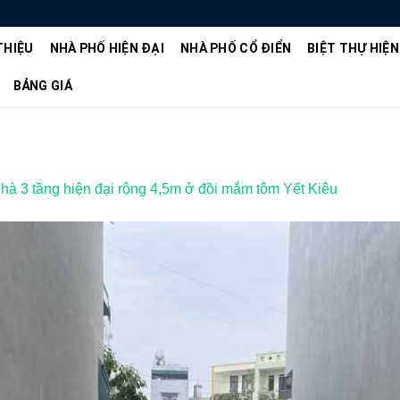
THIỆU
NHÀ PHỐ HIỆN ĐẠI
NHÀ PHỐ CỔ ĐIỂN
BIỆT THỰ HIỆN
BẢNG GIÁ
nhà 3 tầng hiện đại rộng 4,5m ở đồi mắm tôm Yết Kiêu