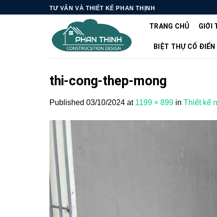
Skip
TƯ VẤN VÀ THIẾT KẾ PHAN THỊNH
to
TRANG CHỦ
GIỚI 
content
BIỆT THỰ CỔ ĐIỂN
thi-cong-thep-mong
Published
03/10/2024
at
1199 × 899
in
Thiết kế 