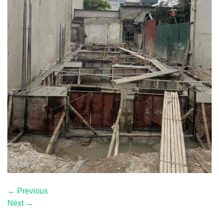
←
Previous
Next
→