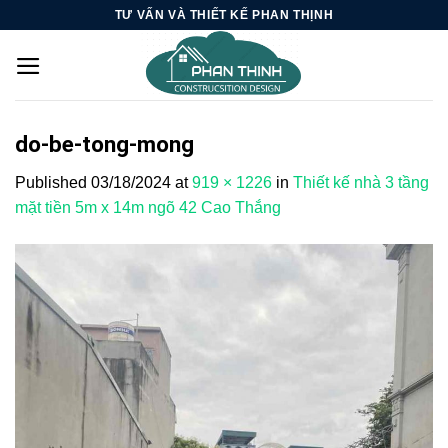
Skip
TƯ VẤN VÀ THIẾT KẾ PHAN THỊNH
to
content
do-be-tong-mong
Published
03/18/2024
at
919 × 1226
in
Thiết kế nhà 3 tầng
mặt tiền 5m x 14m ngõ 42 Cao Thắng