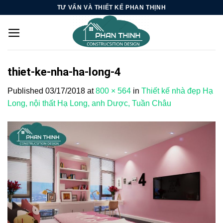
Skip
TƯ VẤN VÀ THIẾT KẾ PHAN THỊNH
to
content
thiet-ke-nha-ha-long-4
Published
03/17/2018
at
800 × 564
in
Thiết kế nhà đẹp Hạ
Long, nội thất Hạ Long, anh Dược, Tuần Châu