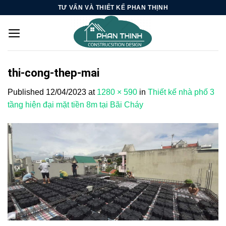
Skip
TƯ VẤN VÀ THIẾT KẾ PHAN THỊNH
to
content
thi-cong-thep-mai
Published
12/04/2023
at
1280 × 590
in
Thiết kế nhà phố 3
tầng hiện đại mặt tiền 8m tại Bãi Cháy