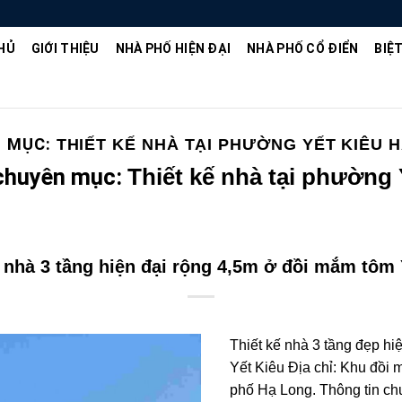
HỦ
GIỚI THIỆU
NHÀ PHỐ HIỆN ĐẠI
NHÀ PHỐ CỔ ĐIỂN
BIỆ
N MỤC:
THIẾT KẾ NHÀ TẠI PHƯỜNG YẾT KIÊU 
 chuyên mục:
Thiết kế nhà tại phường
ế nhà 3 tầng hiện đại rộng 4,5m ở đồi mắm tôm 
Thiết kế nhà 3 tầng đẹp hi
Yết Kiêu Địa chỉ: Khu đồi
phố Hạ Long. Thông tin chu