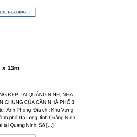
NUE READING
→
m x 13m
ẦNG ĐẸP TẠI QUẢNG NINH, NHÀ
TIN CHUNG CỦA CĂN NHÀ PHỐ 3
ư: Anh Phong Địa chỉ: Khu Vựng
hành phố Hạ Long, tỉnh Quảng Ninh
ại tại Quảng Ninh Số […]