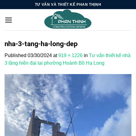
Skip
TƯ VẤN VÀ THIẾT KẾ PHAN THỊNH
to
content
nha-3-tang-ha-long-dep
Published
03/30/2024
at
919 × 1226
in
Tư vấn thiết kế nhà
3 tầng hiện đại tại phường Hoành Bồ Hạ Long