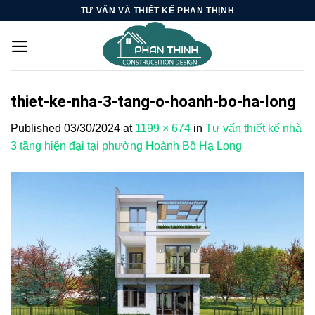
Skip
TƯ VẤN VÀ THIẾT KẾ PHAN THỊNH
to
content
thiet-ke-nha-3-tang-o-hoanh-bo-ha-long
Published
03/30/2024
at
1199 × 674
in
Tư vấn thiết kế nhà
3 tầng hiện đại tại phường Hoành Bồ Hạ Long