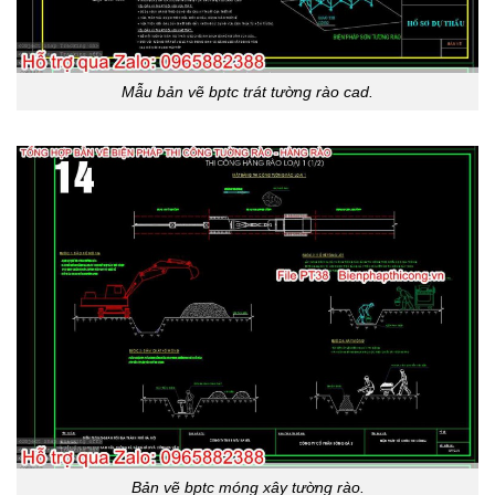
Mẫu bản vẽ bptc trát tường rào cad.
Bản vẽ bptc móng xây tường rào.