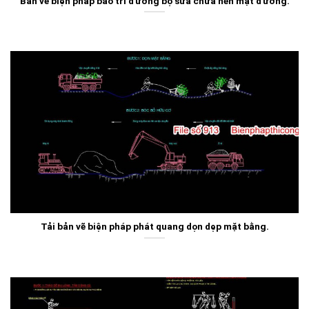
Bản vẽ biện pháp bảo trì đường bộ sửa chữa nền mặt đường.
Tải bản vẽ biện pháp phát quang dọn dẹp mặt bằng.