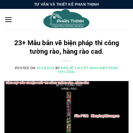
Skip
TƯ VẤN VÀ THIẾT KẾ PHAN THỊNH
to
content
23+ Mẫu bản vẽ biện pháp thi công
tường rào, hàng rào cad.
POSTED ON
05/10/2026
BY
BẢN VẼ THUYẾT MINH BIỆN PHÁP
THI CÔNG