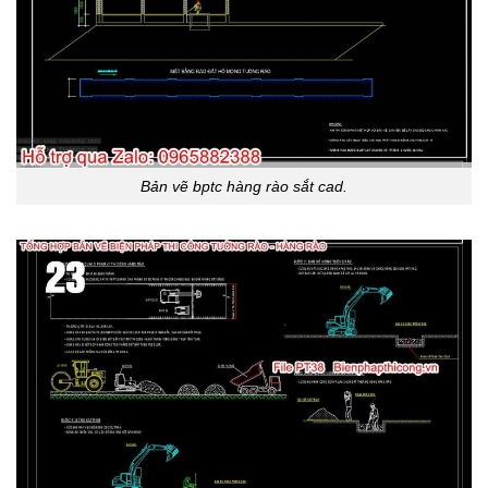
Bản vẽ bptc hàng rào sắt cad.