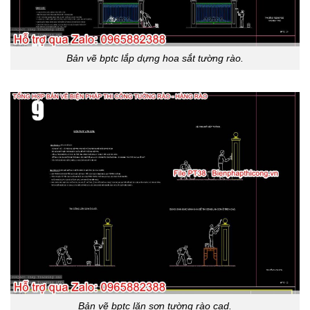
Bản vẽ bptc lắp dựng hoa sắt tường rào.
Bản vẽ bptc lăn sơn tường rào cad.