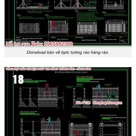
Donwload bản vẽ bptc tường rào hàng rào.