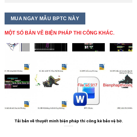
MUA NGAY MẪU BPTC NÀY
MỘT SỐ BẢN VẼ BIỆN PHÁP THI CÔNG KHÁC.
Tải bản vẽ thuyết minh biện pháp thi công kè bảo vệ bờ.