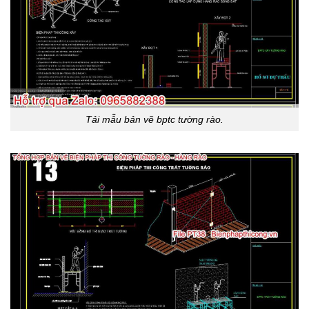
Tải mẫu bản vẽ bptc tường rào.