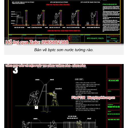
Bản vẽ bptc sơn nước tường rào.