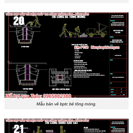
Mẫu bản vẽ bptc bê tông móng.