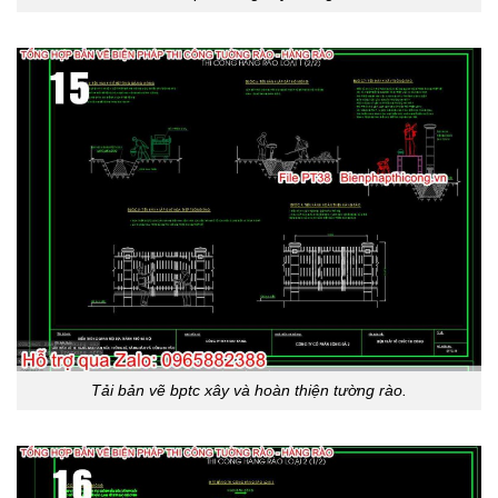
Tải bản vẽ bptc xây và hoàn thiện tường rào.