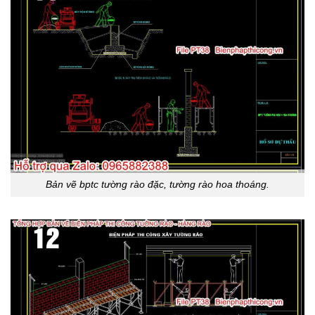
Bản vẽ bptc tường rào đặc, tường rào hoa thoáng.