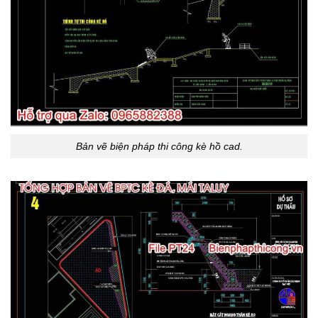
Bản vẽ biện pháp thi công kè hồ cad.