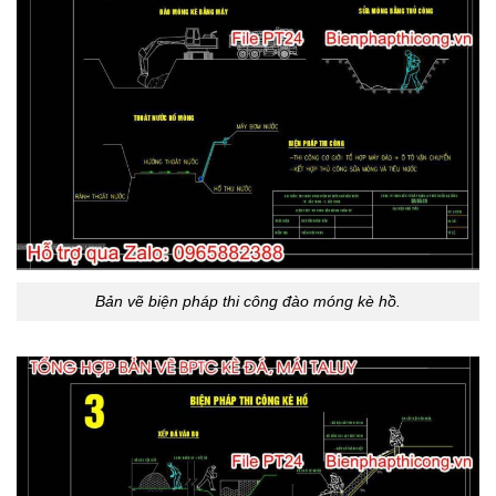
Bản vẽ biện pháp thi công đào móng kè hồ.