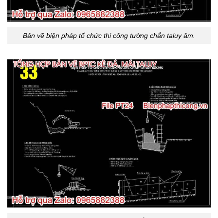
Bản vẽ biện pháp tổ chức thi công tường chắn taluy âm.