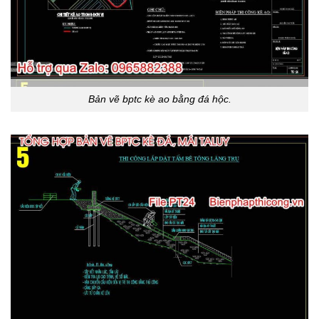
Bản vẽ bptc kè ao bằng đá hộc.