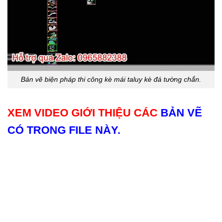
Bản vẽ biện pháp thi công kè mái taluy kè đá tường chắn.
XEM VIDEO GIỚI THIỆU CÁC
BẢN VẼ
CÓ TRONG FILE NÀY.