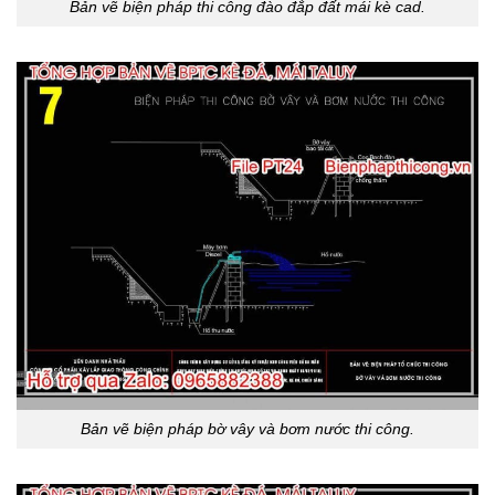
Bản vẽ biện pháp thi công đào đắp đất mái kè cad.
Bản vẽ biện pháp bờ vây và bơm nước thi công.