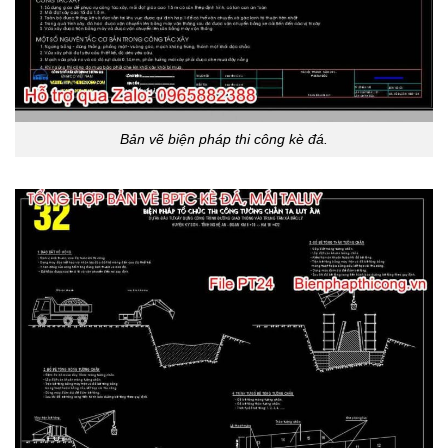
Bản vẽ biện pháp thi công kè đá.