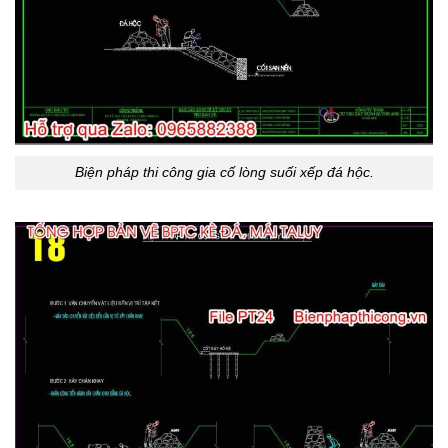
Biện pháp thi công gia cố lòng suối xếp đá hộc.