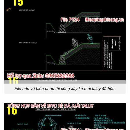
File bản vẽ biện pháp thi công xây kè mái taluy đá hộc.