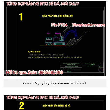
Bản vẽ biện pháp bạt sửa mái kè hồ cad.