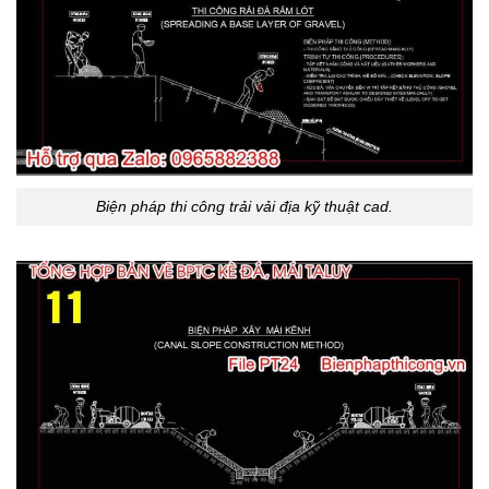
Biện pháp thi công trải vải địa kỹ thuật cad.