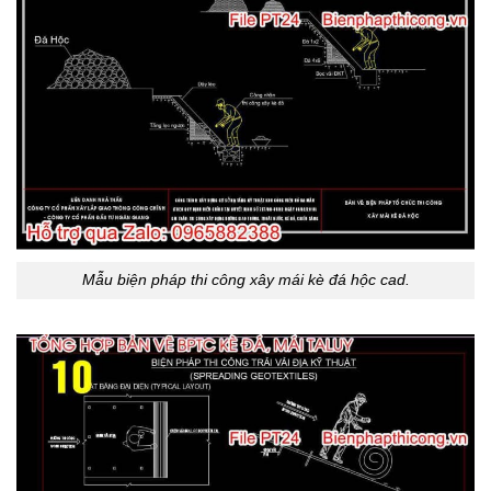
Mẫu biện pháp thi công xây mái kè đá hộc cad.