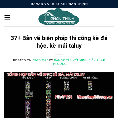
Skip
TƯ VẤN VÀ THIẾT KẾ PHAN THỊNH
to
content
37+ Bản vẽ biện pháp thi công kè đá
hộc, kè mái taluy
POSTED ON
09/25/2025
BY
BẢN VẼ THUYẾT MINH BIỆN PHÁP
THI CÔNG