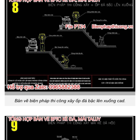
Bản vẽ biện pháp thi công xây ốp đá bậc lên xuống cad.