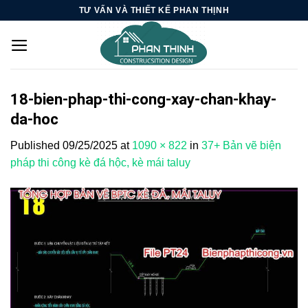
Skip
TƯ VẤN VÀ THIẾT KẾ PHAN THỊNH
to
content
18-bien-phap-thi-cong-xay-chan-khay-
da-hoc
Published
09/25/2025
at
1090 × 822
in
37+ Bản vẽ biện
pháp thi công kè đá hộc, kè mái taluy