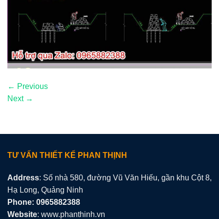
←
Previous
Next
→
TƯ VẤN THIẾT KẾ PHAN THỊNH
Address
: Số nhà 580, đường Vũ Văn Hiếu, gần khu Cột 8,
Hạ Long, Quảng Ninh
Phone: 0965882388
Website
: www.phanthinh.vn