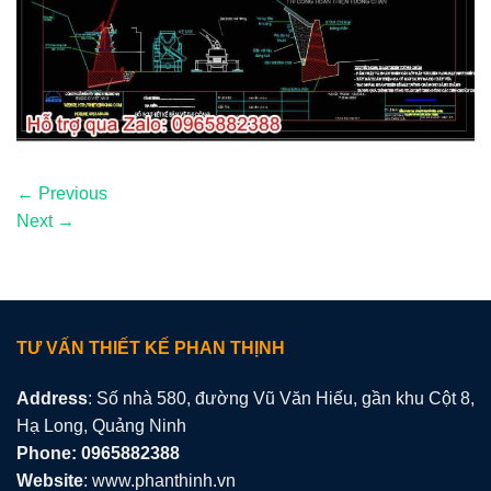
←
Previous
Next
→
TƯ VẤN THIẾT KẾ PHAN THỊNH
Address
: Số nhà 580, đường Vũ Văn Hiếu, gần khu Cột 8,
Hạ Long, Quảng Ninh
Phone: 0965882388
Website
: www.phanthinh.vn