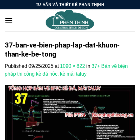
Skip
TƯ VẤN VÀ THIẾT KẾ PHAN THỊNH
to
content
37-ban-ve-bien-phap-lap-dat-khuon-
than-ke-be-tong
Published
09/25/2025
at
1090 × 822
in
37+ Bản vẽ biện
pháp thi công kè đá hộc, kè mái taluy