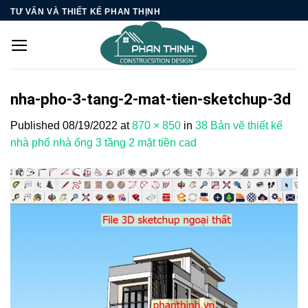
Skip
TƯ VẤN VÀ THIẾT KẾ PHAN THỊNH
to
content
nha-pho-3-tang-2-mat-tien-sketchup-3d
Published
08/19/2022
at
870 × 850
in
38 Bản vẽ thiết kế
nhà phố nhà ống 3 tầng 2 mặt tiền cad