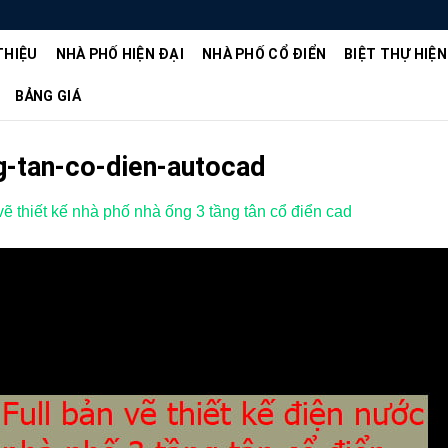
THIỆU
NHÀ PHỐ HIỆN ĐẠI
NHÀ PHỐ CỔ ĐIỂN
BIỆT THỰ HIỆN
BẢNG GIÁ
g-tan-co-dien-autocad
ẽ thiết kế nhà phố nhà ống 3 tầng tân cổ điển cad