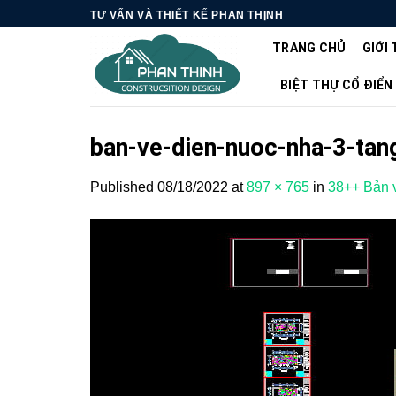
Skip
TƯ VẤN VÀ THIẾT KẾ PHAN THỊNH
to
TRANG CHỦ
GIỚI 
content
BIỆT THỰ CỔ ĐIỂN
ban-ve-dien-nuoc-nha-3-tan
Published
08/18/2022
at
897 × 765
in
38++ Bản v