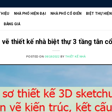
THIỆU
NHÀ PHỐ HIỆN ĐẠI
NHÀ PHỐ CỔ ĐIỂN
BIỆT THỰ HIỆN
BẢNG GIÁ
vẽ thiết kế nhà biệt thự 3 tầng tân c
POSTED ON
08/18/2022
BY
THIẾT KẾ NHÀ