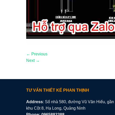
←
Previous
Next
→
TƯ VẤN THIẾT KẾ PHAN THỊNH
Address
: Số nhà 580, đường Vũ Văn Hiếu, gần
khu Cột 8, Hạ Long, Quảng Ninh
Phone: 0965882388