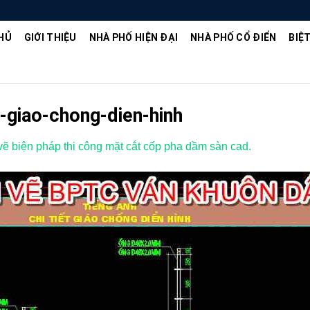
HỦ
GIỚI THIỆU
NHÀ PHỐ HIỆN ĐẠI
NHÀ PHỐ CỔ ĐIỂN
BIỆ
-giao-chong-dien-hinh
ẽ biện pháp thi công mặt cắt cốp pha dầm sàn cad.