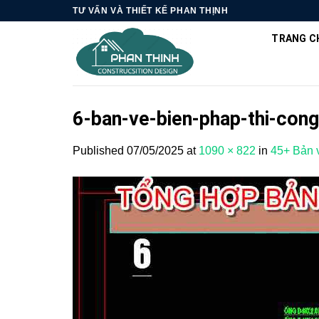
Skip
TƯ VẤN VÀ THIẾT KẾ PHAN THỊNH
to
TRANG C
content
6-ban-ve-bien-phap-thi-cong
Published
07/05/2025
at
1090 × 822
in
45+ Bản v