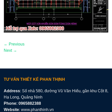
←
Previous
Next
→
TƯ VẤN THIẾT KẾ PHAN THỊNH
Address
: Số nhà 580, đường Vũ Văn Hiếu, gần khu Cột 8,
Hạ Long, Quảng Ninh
Phone: 0965882388
Website
: www.phanthinh.vn