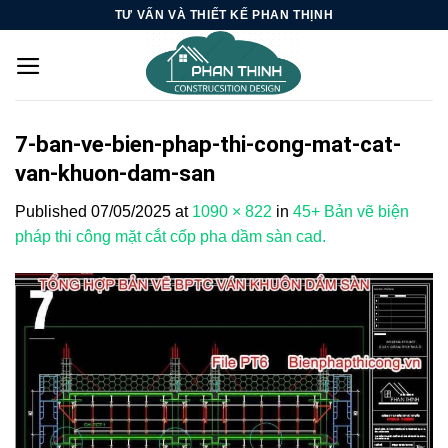
Skip
TƯ VẤN VÀ THIẾT KẾ PHAN THỊNH
to
content
7-ban-ve-bien-phap-thi-cong-mat-cat-
van-khuon-dam-san
Published
07/05/2025
at
1090 × 822
in
45+ Bản vẽ biện
pháp thi công mặt cắt cốp pha dầm sàn cad.