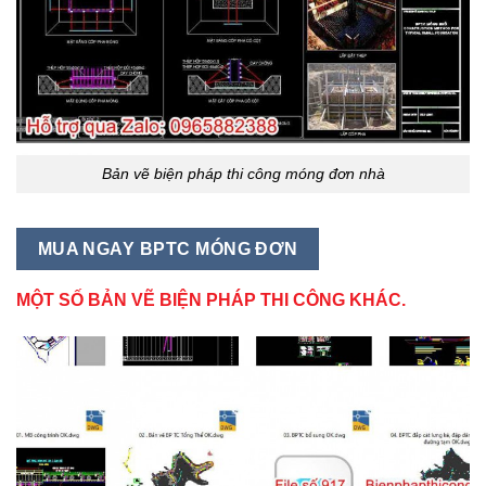
Bản vẽ biện pháp thi công móng đơn nhà
MUA NGAY BPTC MÓNG ĐƠN
MỘT SỐ BẢN VẼ BIỆN PHÁP THI CÔNG KHÁC.