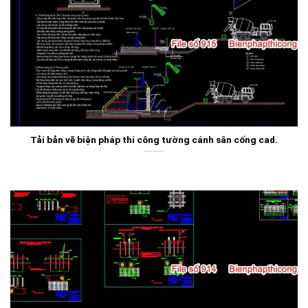
Tải bản vẽ biện pháp thi công tường cánh sân cống cad.