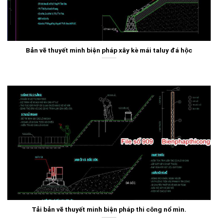
Bản vẽ thuyết minh biện pháp xây kè mái taluy đá hộc
Tải bản vẽ thuyết minh biện pháp thi công nổ mìn.