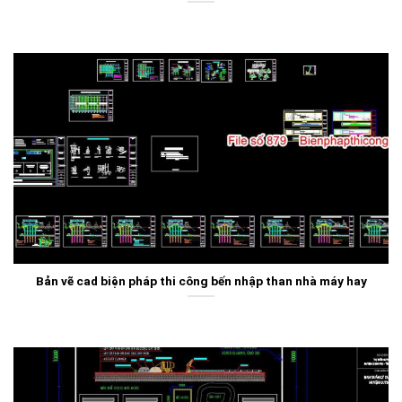
Bản vẽ cad biện pháp thi công bến nhập than nhà máy hay