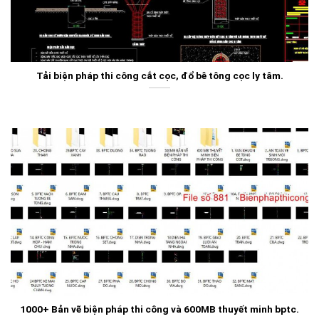
Tải biện pháp thi công cắt cọc, đổ bê tông cọc ly tâm.
1000+ Bản vẽ biện pháp thi công và 600MB thuyết minh bptc.