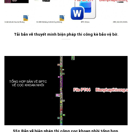
Tải bản vẽ thuyết minh biện pháp thi công kè bảo vệ bờ.
55+ Bản vẽ biện pháp thi công cọc khoan nhồi tổng hợp.