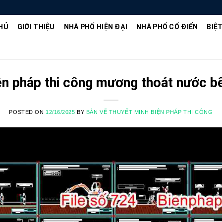
HỦ
GIỚI THIỆU
NHÀ PHỐ HIỆN ĐẠI
NHÀ PHỐ CỔ ĐIỂN
BIỆ
ện pháp thi công mương thoát nước b
POSTED ON
12/16/2025
BY
BẢN VẼ THUYẾT MINH BIỆN PHÁP THI CÔNG