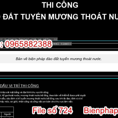
Bản vẽ biện pháp đào đất tuyến mương thoát nước.