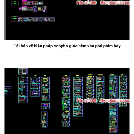
Tải bản vẽ biện pháp coppha giáo nêm ván phủ phim hay