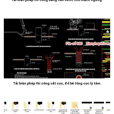
Tải biện pháp thi công cắt cọc, đổ bê tông cọc ly tâm.