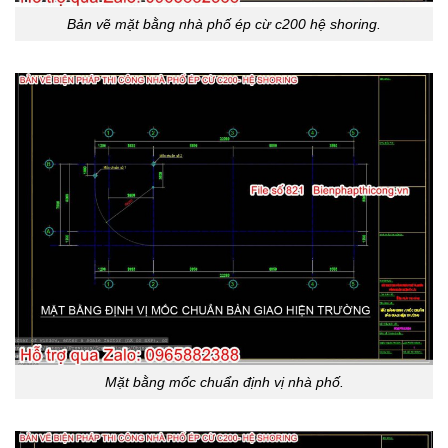
Bản vẽ mặt bằng nhà phố ép cừ c200 hệ shoring.
Mặt bằng mốc chuẩn định vị nhà phố.