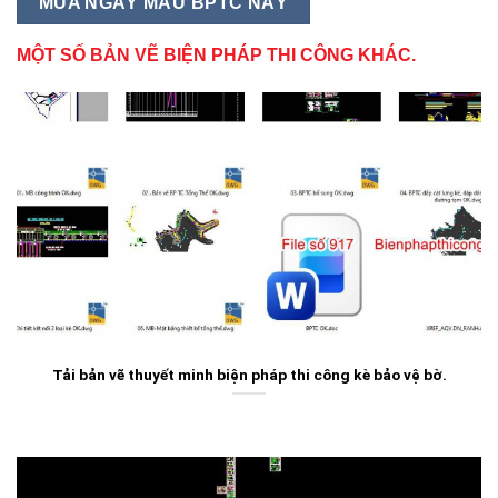
MUA NGAY MẪU BPTC NÀY
MỘT SỐ BẢN VẼ BIỆN PHÁP THI CÔNG KHÁC.
Tải bản vẽ thuyết minh biện pháp thi công kè bảo vệ bờ.