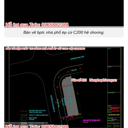
Bản vẽ bptc nhà phố ép cừ C200 hệ shoring.