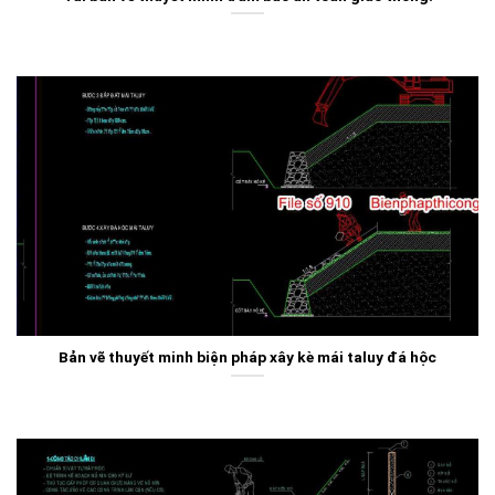
Bản vẽ thuyết minh biện pháp xây kè mái taluy đá hộc