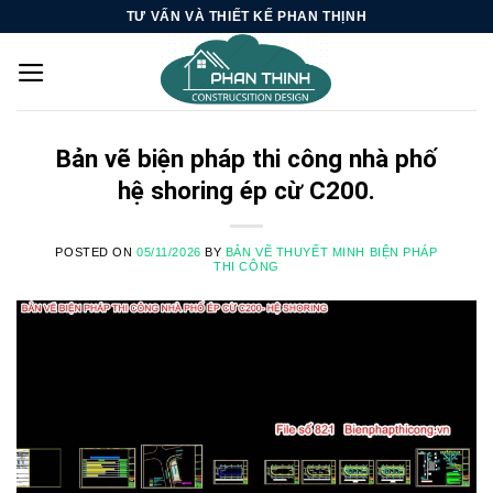
Skip
TƯ VẤN VÀ THIẾT KẾ PHAN THỊNH
to
content
Bản vẽ biện pháp thi công nhà phố
hệ shoring ép cừ C200.
POSTED ON
05/11/2026
BY
BẢN VẼ THUYẾT MINH BIỆN PHÁP
THI CÔNG