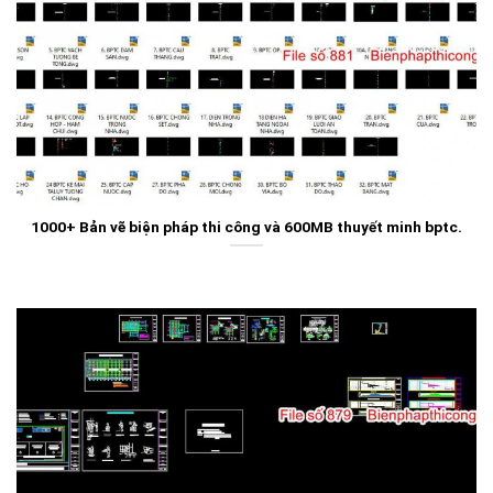
1000+ Bản vẽ biện pháp thi công và 600MB thuyết minh bptc.