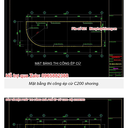
Mặt bằng thi công ép cừ C200 shoring.