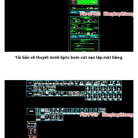
Tải bản vẽ thuyết minh bptc bơm cát san lấp mặt bằng.