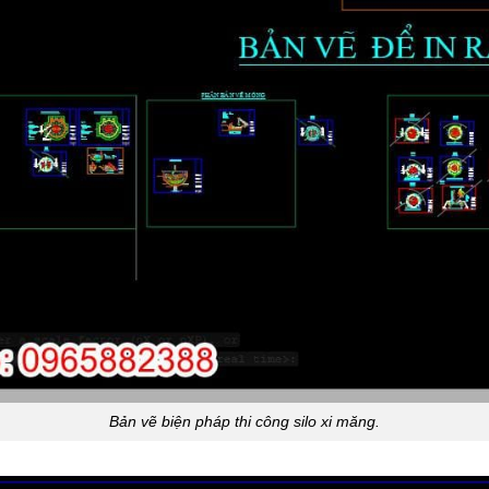
Bản vẽ biện pháp thi công silo xi măng.