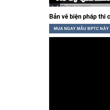
Bản vẽ biện pháp thi 
MUA NGAY MẪU BPTC NÀY