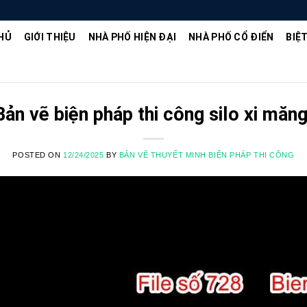
HỦ
GIỚI THIỆU
NHÀ PHỐ HIỆN ĐẠI
NHÀ PHỐ CỔ ĐIỂN
BIỆ
Bản vẽ biện pháp thi công silo xi măng
POSTED ON
12/24/2025
BY
BẢN VẼ THUYẾT MINH BIỆN PHÁP THI CÔNG