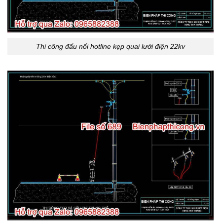
Thi công đấu nối hotline kẹp quai lưới điện 22kv