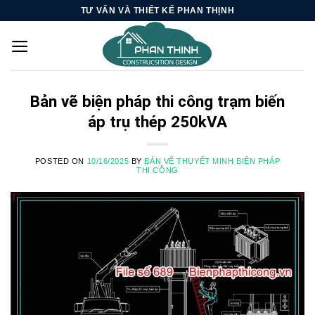
Skip
TƯ VẤN VÀ THIẾT KẾ PHAN THỊNH
to
content
Bản vẽ biện pháp thi công trạm biến
áp trụ thép 250kVA
POSTED ON
10/16/2025
BY
BẢN VẼ THUYẾT MINH BIỆN PHÁP
THI CÔNG