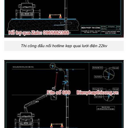
Thi công đấu nối hotline kẹp quai lưới điện 22kv