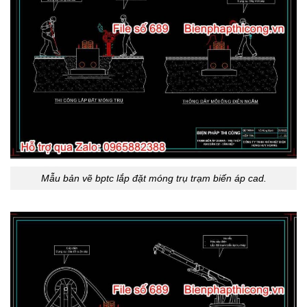
Mẫu bản vẽ bptc lắp đặt móng trụ trạm biến áp cad.