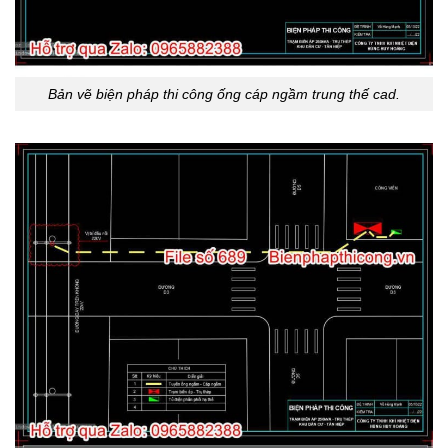
Bản vẽ biện pháp thi công ống cáp ngầm trung thế cad.