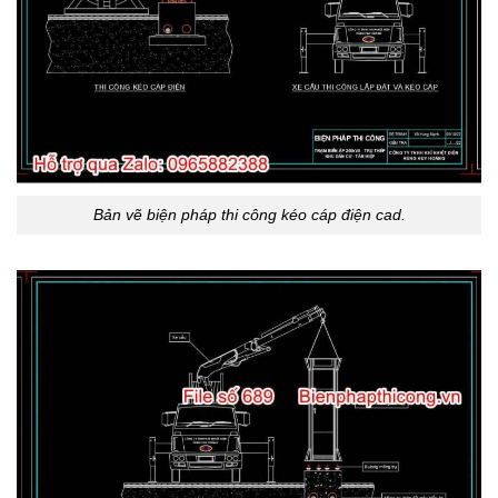
Bản vẽ biện pháp thi công kéo cáp điện cad.