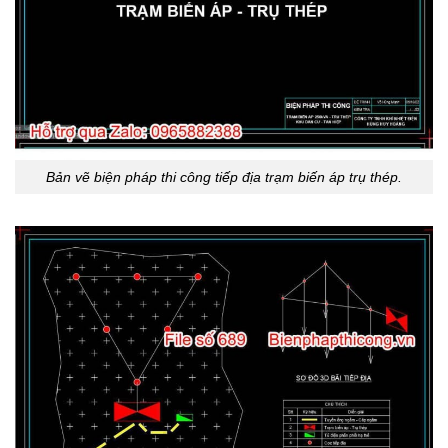
Bản vẽ biện pháp thi công tiếp địa trạm biến áp trụ thép.