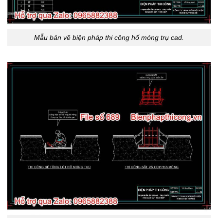
Mẫu bản vẽ biện pháp thi công hố móng trụ cad.