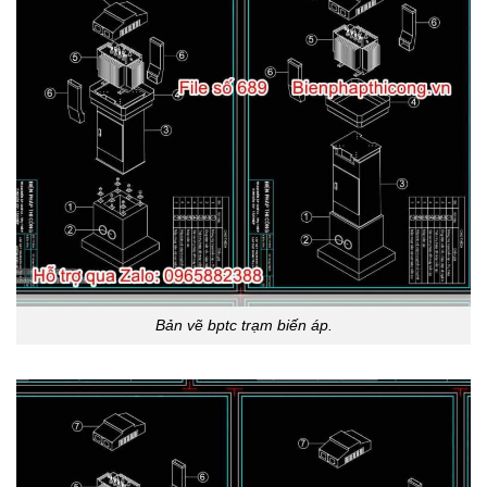
Bản vẽ bptc trạm biến áp.