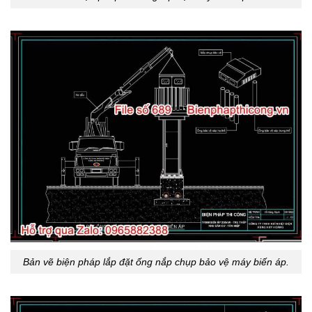
Bản vẽ biện pháp lắp đặt ống nắp chụp bảo vệ máy biến áp.