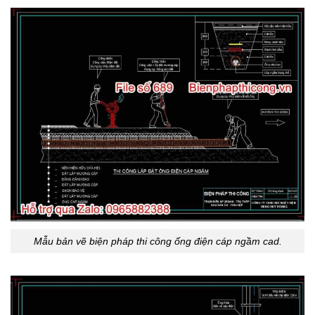
Mẫu bản vẽ biện pháp thi công ống điện cáp ngầm cad.