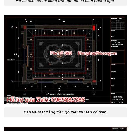
Hồ sơ thiết kế thi công trần gỗ tân cổ điển phòng ngủ.
Bản vẽ mặt bằng trần gỗ biệt thự tân cổ điển.