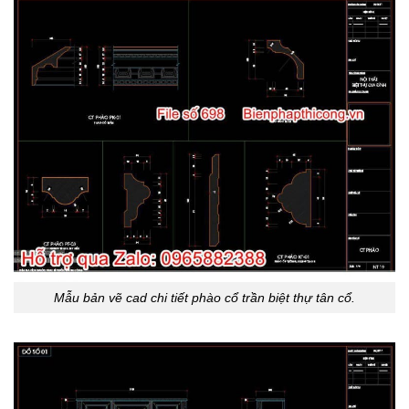
Mẫu bản vẽ cad chi tiết phào cổ trần biệt thự tân cổ.