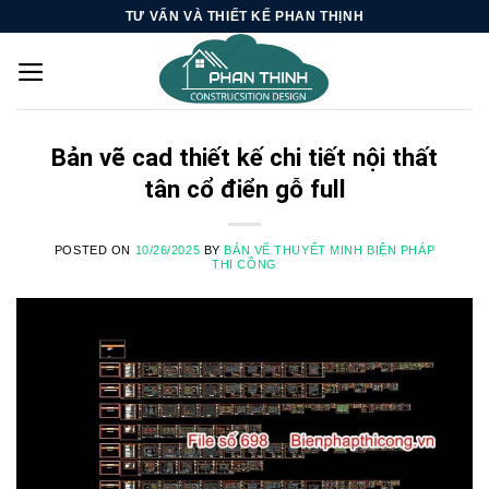
Skip
TƯ VẤN VÀ THIẾT KẾ PHAN THỊNH
to
content
Bản vẽ cad thiết kế chi tiết nội thất
tân cổ điển gỗ full
POSTED ON
10/26/2025
BY
BẢN VẼ THUYẾT MINH BIỆN PHÁP
THI CÔNG