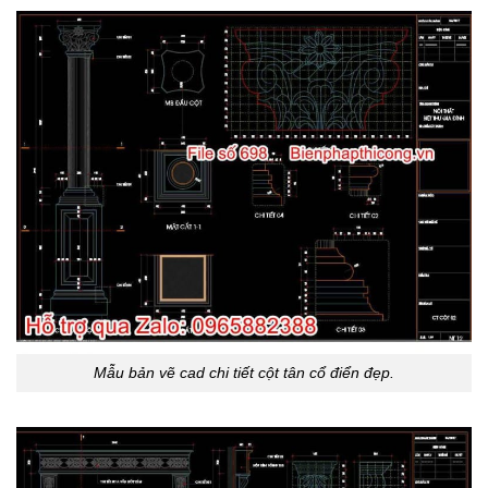
Mẫu bản vẽ cad chi tiết cột tân cổ điển đẹp.