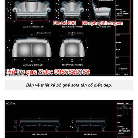
Bản vẽ thiết kế bộ ghế sofa tân cổ điển đẹp.