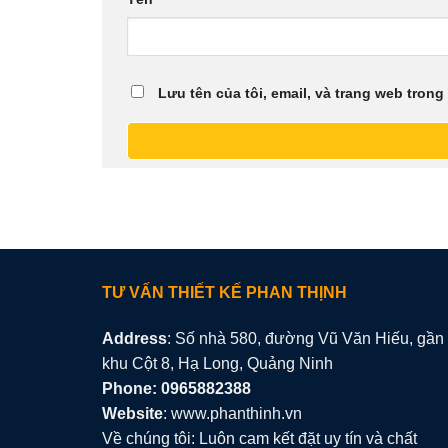
Lưu tên của tôi, email, và trang web trong 
TƯ VẤN THIẾT KẾ PHAN THỊNH
Address
: Số nhà 580, đường Vũ Văn Hiếu, gần
khu Cột 8, Hạ Long, Quảng Ninh
Phone: 0965882388
Website
: www.phanthinh.vn
Về chúng tôi: Luôn cam kết đặt uy tín và chất