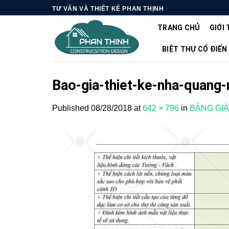
Skip
TƯ VẤN VÀ THIẾT KẾ PHAN THỊNH
to
TRANG CHỦ
GIỚI 
content
BIỆT THỰ CỔ ĐIỂN
Bao-gia-thiet-ke-nha-quang-
Published
08/28/2018
at
642 × 796
in
BẢNG GIÁ