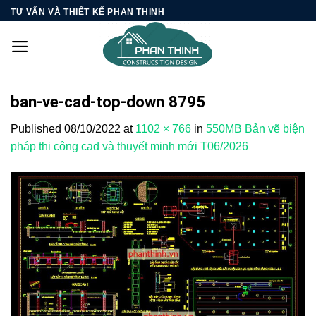
Skip
TƯ VẤN VÀ THIẾT KẾ PHAN THỊNH
to
content
ban-ve-cad-top-down 8795
Published
08/10/2022
at
1102 × 766
in
550MB Bản vẽ biện
pháp thi công cad và thuyết minh mới T06/2026